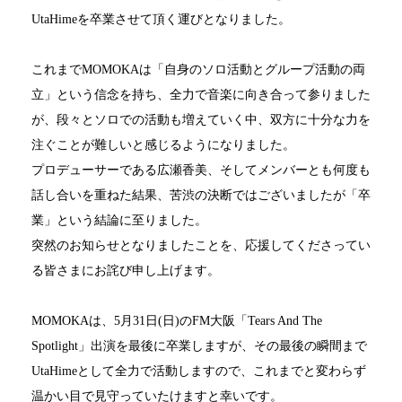
UtaHime
を卒業させて頂く運びとなりました。
これまで
MOMOKA
は「自身のソロ活動とグループ活動の両
立」という信念を持ち、全力で音楽に向き合って参りました
が、段々とソロでの活動も増えていく中、双方に十分な力を
注ぐことが難しいと感じるようになりました。
プロデューサーである広瀬香美、そしてメンバーとも何度も
話し合いを重ねた結果、苦渋の決断ではございましたが「卒
業」という結論に至りました。
突然のお知らせとなりましたことを、応援してくださってい
る皆さまにお詫び申し上げます。
MOMOKA
は、
5
月
31
日
(
日
)
の
FM
大阪「
Tears And The
Spotlight
」出演を最後に卒業しますが、その最後の瞬間まで
UtaHime
として全力で活動しますので、これまでと変わらず
温かい目で見守っていたけますと幸いです。