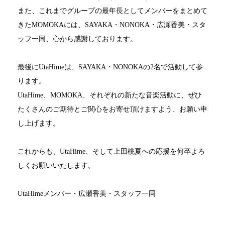
また、これまでグループの最年長としてメンバーをまとめて
きた
MOMOKA
には、
SAYAKA
・
NONOKA
・広瀬香美・スタ
ッフ一同、心から感謝しております。
最後に
UtaHime
は、
SAYAKA
・
NONOKA
の
2
名で活動して参
ります。
UtaHime
、
MOMOKA
、それぞれの新たな音楽活動に、ぜひ
たくさんのご期待とご関心をお寄せ頂けますよう、お願い申
し上げます。
これからも、
UtaHime
、そして上田桃夏への応援を何卒よろ
しくお願いいたします。
UtaHime
メンバー・広瀬香美・スタッフ一同